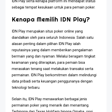
IDN Play serta kenapa platform ini mendapat status
sebagai tempat kesukaan untuk para pemain poker.
Kenapa Memilih IDN Play?
IDN Play merupakan situs poker online yang
diandalkan oleh para seluruh Indonesia. Salah satu
alasan penting dalam pilihan IDN Play ialah
reputasinya yang dalam memberikan pengalaman
bermain yang dan nyaman. Melalui beragam tingkat
keamanan yang diterapkan, para pemain bisa
merasakan tenang saat melakukan transaksi serta
permainan. IDN Play berkomitmen dalam melindungi
data pribadi serta keuangan penggunanya dengan
teknologi terbaru.
Selain itu, IDN Play menawarkan berbagai jenis
permainan poker yang menarik dan menantang.
Terhingga dari Texas Hold’em hingga Omaha, opsi