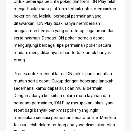
Untuk beberapa pecinta poker, platform IDN Play telah
menjadi salah satu platform terbaik untuk memainkan
poker online. Melalui berbagai permainan yang
ditawarkan, IDN Play tidak hanya memberikan
pengalaman bermain yang seru tetapi juga aman dan
serta nyaman. Dengan IDN poker, pemain dapat
mengunjungi berbagai tipe permainan poker secara
mudah, menjadikannya pilihan terbaik untuk banyak
orang.
Proses untuk mendaftar di IDN poker pun sangatlah
mudah serta cepat. Cukup dengan beberapa langkah
sederhana, kamu dapat ikut dan mulai bermain.
Dengan adanya kelebihan dalam mutu layanan dan
beragam permainan, IDN Play merupakan lokasi yang
tepat bagi banyak penikmat poker yang ingin
merasakan sensasi permainan secara online. Mari kita
telusuri lebih dalam tentang apa yang disediakan oleh