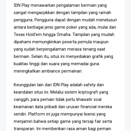
IDN Play menawarkan pengalaman bermain yang
sangat mengasyikkan dengan tampilan yang ramah
pengguna. Pengguna dapat dengan mudah menelusuri
antara berbagai jenis game poker yang ada, mulai dari
Texas Hold’em hingga Omaha. Tampilan yang mudah
dipahami memungkinkan peserta pemula maupun
yang sudah berpengalaman merasa tenang saat
bermain. Selain itu, situs ini menyediakan grafik yang
kualitas tinggi dan suara yang memadai guna
meningkatkan ambiance permainan.
Keunggulan lain dari IDN Play adalah safety dan
keandalan situs ini. Melalui sistem kriptografi yang
canggih, para pemain tidak perlu khawatir soal
keamanan data pribadi dan urusan financial mereka
sendiri. Platform ini juga mempunyai lisensi yang
menjamin bahwa setiap game yang tersaji fair serta
transparan. Ini memberikan rasa aman bagi pemain