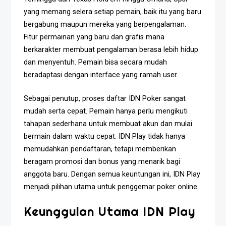
yang memang selera setiap pemain, baik itu yang baru
bergabung maupun mereka yang berpengalaman.
Fitur permainan yang baru dan grafis mana
berkarakter membuat pengalaman berasa lebih hidup
dan menyentuh. Pemain bisa secara mudah
beradaptasi dengan interface yang ramah user.
Sebagai penutup, proses daftar IDN Poker sangat
mudah serta cepat. Pemain hanya perlu mengikuti
tahapan sederhana untuk membuat akun dan mulai
bermain dalam waktu cepat. IDN Play tidak hanya
memudahkan pendaftaran, tetapi memberikan
beragam promosi dan bonus yang menarik bagi
anggota baru. Dengan semua keuntungan ini, IDN Play
menjadi pilihan utama untuk penggemar poker online.
Keunggulan Utama IDN Play