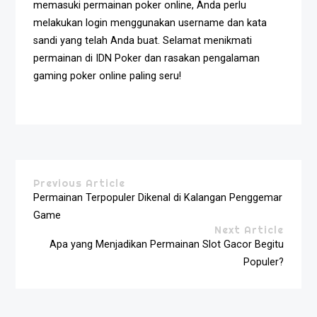
memasuki permainan poker online, Anda perlu
melakukan login menggunakan username dan kata
sandi yang telah Anda buat. Selamat menikmati
permainan di IDN Poker dan rasakan pengalaman
gaming poker online paling seru!
Previous Article
Permainan Terpopuler Dikenal di Kalangan Penggemar
Game
Next Article
Apa yang Menjadikan Permainan Slot Gacor Begitu
Populer?