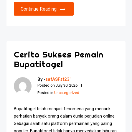
Continue Reading
Cerita Sukses Pemain
Bupatitogel
By -
safASFsf231
Posted on
July 30, 2026
Posted in
Uncategorized
Bupatitogel telah menjadi fenomena yang menarik
perhatian banyak orang dalam dunia perjudian online.
Sebagai salah satu platform permainan yang paling
populer, Bupatitogel tidak hanya menyediakan hiburan,