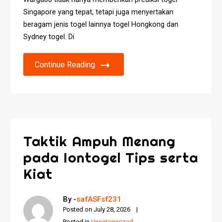
Singapore yang tepat, tetapi juga menyertakan
beragam jenis togel lainnya togel Hongkong dan
Sydney togel. Di
Continue Reading
Taktik Ampuh Menang
pada Iontogel Tips serta
Kiat
By -
safASFsf231
Posted on
July 28, 2026
Posted in
Uncategorized