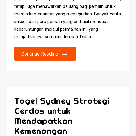
tetapi juga menawarkan peluang bagi pemain untuk
meraih kemenangan yang menggiurkan. Banyak cerita
sukses dari para pemain yang berhasil mencapai
keberuntungan melalui permainan ini, yang
menjadikannya semakin diminati. Dalam
Continue Reading
Togel Sydney Strategi
Cerdas untuk
Mendapatkan
Kemenangan