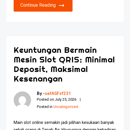
Continue Reading
Keuntungan Bermain
Mesin Slot QRIS: Minimal
Deposit, Maksimal
Kesenangan
By -
safASFsf231
Posted on
July 25, 2026
Posted in
Uncategorized
Main slot online semakin jadi pilihan kesukaan banyak
sekali orang di Tanah Air, khususnya dengan kehadiran