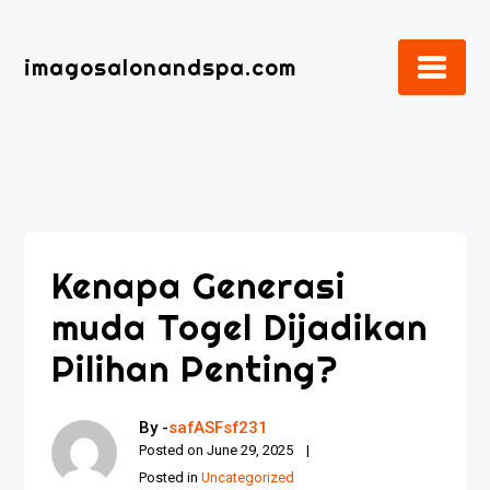
Skip
to
imagosalonandspa.com
content
Kenapa Generasi
muda Togel Dijadikan
Pilihan Penting?
By -
safASFsf231
Posted on
June 29, 2025
Posted in
Uncategorized