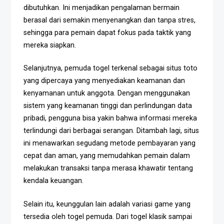
dibutuhkan. Ini menjadikan pengalaman bermain
berasal dari semakin menyenangkan dan tanpa stres,
sehingga para pemain dapat fokus pada taktik yang
mereka siapkan.
Selanjutnya, pemuda togel terkenal sebagai situs toto
yang dipercaya yang menyediakan keamanan dan
kenyamanan untuk anggota. Dengan menggunakan
sistem yang keamanan tinggi dan perlindungan data
pribadi, pengguna bisa yakin bahwa informasi mereka
terlindungi dari berbagai serangan. Ditambah lagi, situs
ini menawarkan segudang metode pembayaran yang
cepat dan aman, yang memudahkan pemain dalam
melakukan transaksi tanpa merasa khawatir tentang
kendala keuangan.
Selain itu, keunggulan lain adalah variasi game yang
tersedia oleh togel pemuda. Dari togel klasik sampai