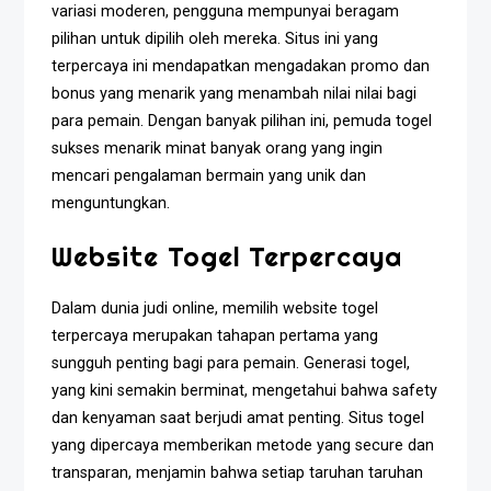
variasi moderen, pengguna mempunyai beragam
pilihan untuk dipilih oleh mereka. Situs ini yang
terpercaya ini mendapatkan mengadakan promo dan
bonus yang menarik yang menambah nilai nilai bagi
para pemain. Dengan banyak pilihan ini, pemuda togel
sukses menarik minat banyak orang yang ingin
mencari pengalaman bermain yang unik dan
menguntungkan.
Website Togel Terpercaya
Dalam dunia judi online, memilih website togel
terpercaya merupakan tahapan pertama yang
sungguh penting bagi para pemain. Generasi togel,
yang kini semakin berminat, mengetahui bahwa safety
dan kenyaman saat berjudi amat penting. Situs togel
yang dipercaya memberikan metode yang secure dan
transparan, menjamin bahwa setiap taruhan taruhan