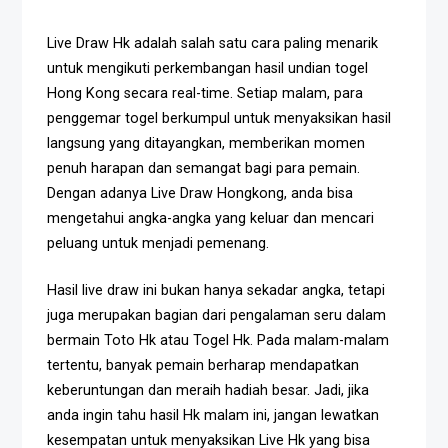
Live Draw Hk adalah salah satu cara paling menarik
untuk mengikuti perkembangan hasil undian togel
Hong Kong secara real-time. Setiap malam, para
penggemar togel berkumpul untuk menyaksikan hasil
langsung yang ditayangkan, memberikan momen
penuh harapan dan semangat bagi para pemain.
Dengan adanya Live Draw Hongkong, anda bisa
mengetahui angka-angka yang keluar dan mencari
peluang untuk menjadi pemenang.
Hasil live draw ini bukan hanya sekadar angka, tetapi
juga merupakan bagian dari pengalaman seru dalam
bermain Toto Hk atau Togel Hk. Pada malam-malam
tertentu, banyak pemain berharap mendapatkan
keberuntungan dan meraih hadiah besar. Jadi, jika
anda ingin tahu hasil Hk malam ini, jangan lewatkan
kesempatan untuk menyaksikan Live Hk yang bisa