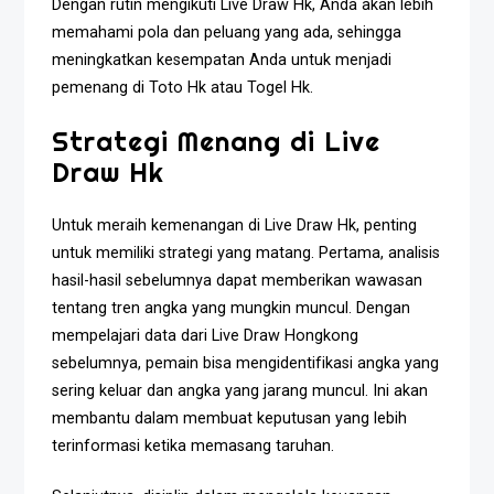
Dengan rutin mengikuti Live Draw Hk, Anda akan lebih
memahami pola dan peluang yang ada, sehingga
meningkatkan kesempatan Anda untuk menjadi
pemenang di Toto Hk atau Togel Hk.
Strategi Menang di Live
Draw Hk
Untuk meraih kemenangan di Live Draw Hk, penting
untuk memiliki strategi yang matang. Pertama, analisis
hasil-hasil sebelumnya dapat memberikan wawasan
tentang tren angka yang mungkin muncul. Dengan
mempelajari data dari Live Draw Hongkong
sebelumnya, pemain bisa mengidentifikasi angka yang
sering keluar dan angka yang jarang muncul. Ini akan
membantu dalam membuat keputusan yang lebih
terinformasi ketika memasang taruhan.