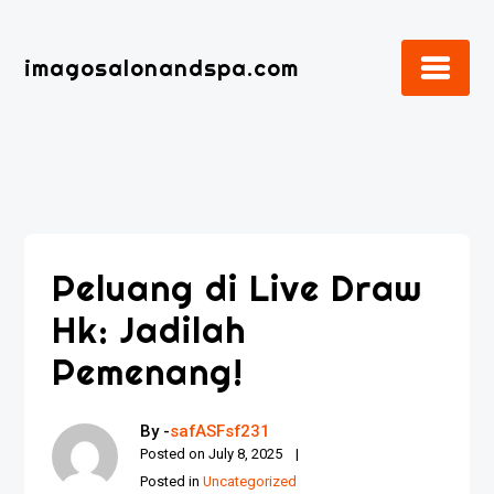
Skip
to
imagosalonandspa.com
content
Peluang di Live Draw
Hk: Jadilah
Pemenang!
By -
safASFsf231
Posted on
July 8, 2025
Posted in
Uncategorized