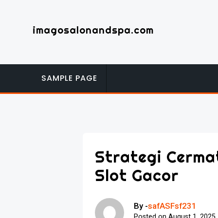
Skip
to
imagosalonandspa.com
content
SAMPLE PAGE
Strategi Cerm
Slot Gacor
By -
safASFsf231
Posted on
August 1, 2025