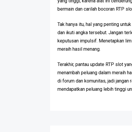
yang tinggi, karena alat ini cenderu
bermain dan carilah bocoran RTP slo
Tak hanya itu, hal yang penting unt
dan ikuti angka tersebut. Jangan t
keputusan impulsif. Menetapkan li
meraih hasil menang.
Terakhir, pantau update RTP slot ya
menambah peluang dalam meraih ha
di forum dan komunitas, jadi jangan 
mendapatkan peluang lebih tinggi u