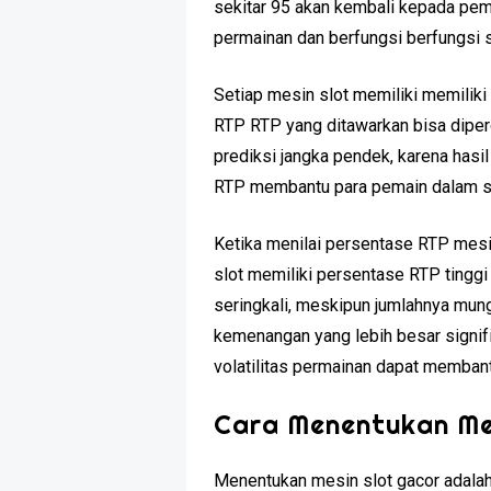
sekitar 95 akan kembali kepada pem
permainan dan berfungsi berfungsi 
Setiap mesin slot memiliki memiliki
RTP RTP yang ditawarkan bisa diper
prediksi jangka pendek, karena hasi
RTP membantu para pemain dalam se
Ketika menilai persentase RTP mesin
slot memiliki persentase RTP tingg
seringkali, meskipun jumlahnya mungkin
kemenangan yang lebih besar signifi
volatilitas permainan dapat membant
Cara Menentukan Me
Menentukan mesin slot gacor adalah