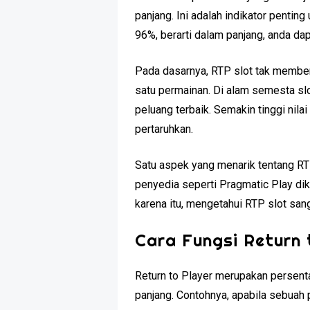
panjang. Ini adalah indikator pentin
96%, berarti dalam panjang, anda da
Pada dasarnya, RTP slot tak member
satu permainan. Di alam semesta sl
peluang terbaik. Semakin tinggi ni
pertaruhkan.
Satu aspek yang menarik tentang RT
penyedia seperti Pragmatic Play di
karena itu, mengetahui RTP slot san
Cara Fungsi Return 
Return to Player merupakan persen
panjang. Contohnya, apabila sebuah 