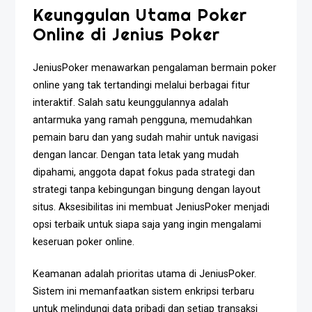
Keunggulan Utama Poker
Online di Jenius Poker
JeniusPoker menawarkan pengalaman bermain poker
online yang tak tertandingi melalui berbagai fitur
interaktif. Salah satu keunggulannya adalah
antarmuka yang ramah pengguna, memudahkan
pemain baru dan yang sudah mahir untuk navigasi
dengan lancar. Dengan tata letak yang mudah
dipahami, anggota dapat fokus pada strategi dan
strategi tanpa kebingungan bingung dengan layout
situs. Aksesibilitas ini membuat JeniusPoker menjadi
opsi terbaik untuk siapa saja yang ingin mengalami
keseruan poker online.
Keamanan adalah prioritas utama di JeniusPoker.
Sistem ini memanfaatkan sistem enkripsi terbaru
untuk melindungi data pribadi dan setiap transaksi