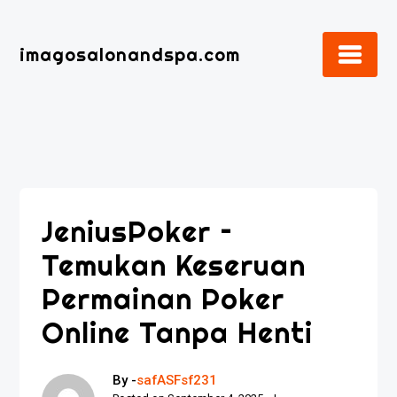
Skip
to
imagosalonandspa.com
content
JeniusPoker –
Temukan Keseruan
Permainan Poker
Online Tanpa Henti
By -
safASFsf231