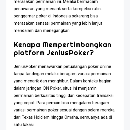
merasakan permainan ini. Melalui bermacam
penawaran yang menarik serta kompetisi rutin,
penggemar poker di Indonesia sekarang bisa
merasakan sensasi permainan yang lebih lanjut
mendalam dan menegangkan.
Kenapa Mempertimbangkan
platform JeniusPoker?
JeniusPoker menawarkan petualangan poker online
tanpa tandingan melalui beragam variasi permainan
yang menarik dan menghibur. Dalam konteks bagian
dalam jaringan IDN Poker, situs ini menjamin
permainan berkualitas tinggi dan kecepatan transaksi
yang cepat. Para pemain bisa mengalami beragam
variasi permainan poker sesuai dengan selera mereka,
dari Texas Hold’em hingga Omaha, semuanya ada di
satu lokasi.