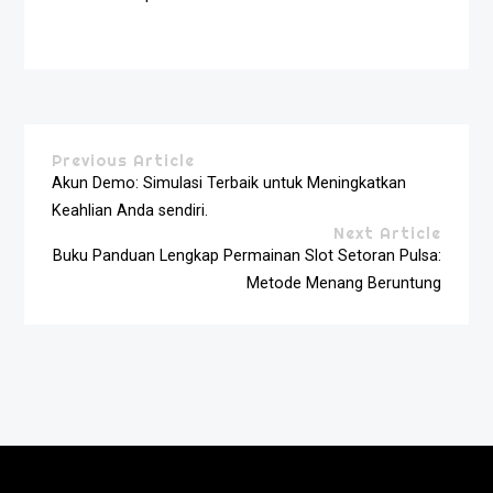
Previous Article
Akun Demo: Simulasi Terbaik untuk Meningkatkan
Keahlian Anda sendiri.
Next Article
Buku Panduan Lengkap Permainan Slot Setoran Pulsa:
Metode Menang Beruntung