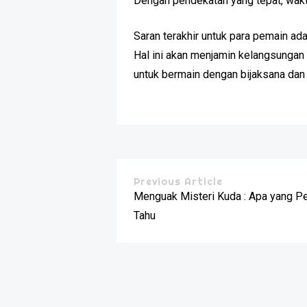
Dengan pendekatan yang tepat, wakt
Saran terakhir untuk para pemain ad
Hal ini akan menjamin kelangsungan
untuk bermain dengan bijaksana dan 
Previous Article
Menguak Misteri Kuda : Apa yang P
Tahu