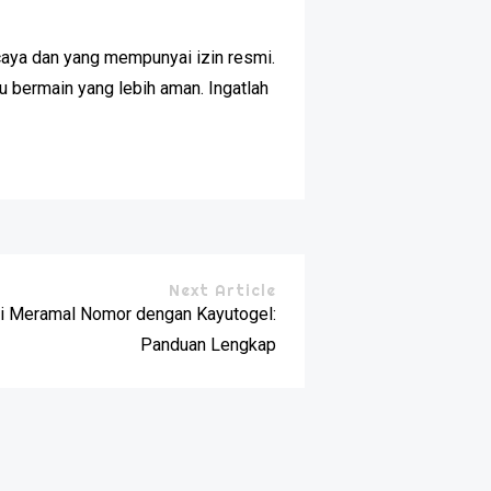
rcaya dan yang mempunyai izin resmi.
 bermain yang lebih aman. Ingatlah
Next Article
i Meramal Nomor dengan Kayutogel:
Panduan Lengkap