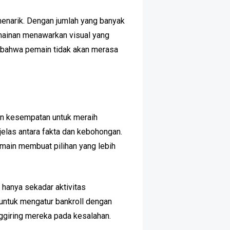
menarik. Dengan jumlah yang banyak
rmainan menawarkan visual yang
n bahwa pemain tidak akan merasa
dan kesempatan untuk meraih
elas antara fakta dan kebohongan.
rmain membuat pilihan yang lebih
 hanya sekadar aktivitas
 untuk mengatur bankroll dengan
nggiring mereka pada kesalahan.