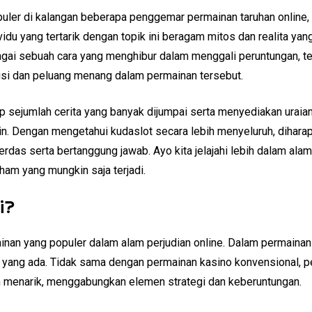
populer di kalangan beberapa penggemar permainan taruhan online
idu yang tertarik dengan topik ini beragam mitos dan realita yang
agai sebuah cara yang menghibur dalam menggali peruntungan, te
gsi dan peluang menang dalam permainan tersebut.
ap sejumlah cerita yang banyak dijumpai serta menyediakan uraia
in. Dengan mengetahui kudaslot secara lebih menyeluruh, dihar
rdas serta bertanggung jawab. Ayo kita jelajahi lebih dalam alam
ham yang mungkin saja terjadi.
i?
ainan yang populer dalam alam perjudian online. Dalam permaina
 yang ada. Tidak sama dengan permainan kasino konvensional, 
an menarik, menggabungkan elemen strategi dan keberuntungan.