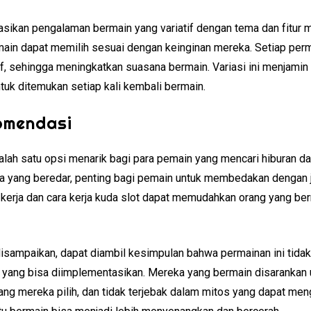
asikan pengalaman bermain yang variatif dengan tema dan fitur 
emain dapat memilih sesuai dengan keinginan mereka. Setiap pe
if, sehingga meningkatkan suasana bermain. Variasi ini menjami
untuk ditemukan setiap kali kembali bermain.
omendasi
salah satu opsi menarik bagi para pemain yang mencari hiburan 
 yang beredar, penting bagi pemain untuk membedakan dengan j
 kerja dan cara kerja kuda slot dapat memudahkan orang yang be
isampaikan, dapat diambil kesimpulan bahwa permainan ini tidak
ik yang bisa diimplementasikan. Mereka yang bermain disarankan
 yang mereka pilih, dan tidak terjebak dalam mitos yang dapat me