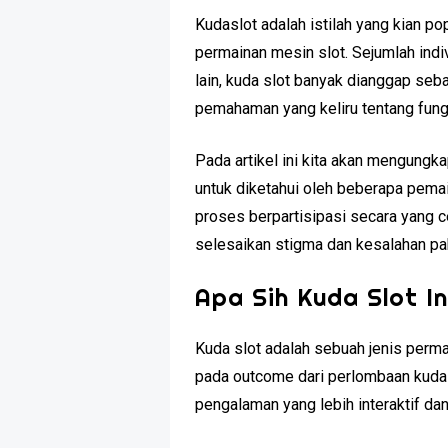
Kudaslot adalah istilah yang kian 
permainan mesin slot. Sejumlah indiv
lain, kuda slot banyak dianggap seb
pemahaman yang keliru tentang fun
Pada artikel ini kita akan mengungk
untuk diketahui oleh beberapa pema
proses berpartisipasi secara yang ce
selesaikan stigma dan kesalahan pa
Apa Sih Kuda Slot In
Kuda slot adalah sebuah jenis perm
pada outcome dari perlombaan kuda
pengalaman yang lebih interaktif d