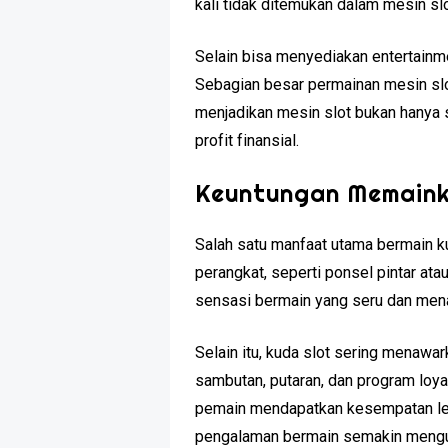
kali tidak ditemukan dalam mesin sl
Selain bisa menyediakan entertainm
Sebagian besar permainan mesin slo
menjadikan mesin slot bukan hanya
profit finansial.
Keuntungan Memaink
Salah satu manfaat utama bermain ku
perangkat, seperti ponsel pintar ata
sensasi bermain yang seru dan mena
Selain itu, kuda slot sering mena
sambutan, putaran, dan program loya
pemain mendapatkan kesempatan leb
pengalaman bermain semakin meng