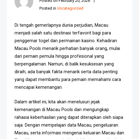
Posted on
February 20, 2026
Posted in
Uncategorized
Di tengah gemerlapnya dunia perjudian, Macau
menjadi salah satu destinasi terfavorit bagi para
penggemar togel dan permainan kasino. Kehadiran
Macau Pools menarik perhatian banyak orang, mulai
dari pemain pemula hingga profesional yang
berpengalaman. Namun, di balik kesuksesan yang
diraih, ada banyak fakta menarik serta data penting
yang dapat membantu para pemain memahami cara
mencapai kemenangan.
Dalam artikel ini, kita akan menelusuri jejak
kemenangan di Macau Pools dan mengungkap
rahasia keberhasilan yang dapat diterapkan oleh siapa
saja. Dengan mempelajari data Macau, pengeluaran
Macau, serta informasi mengenai keluaran Macau dan