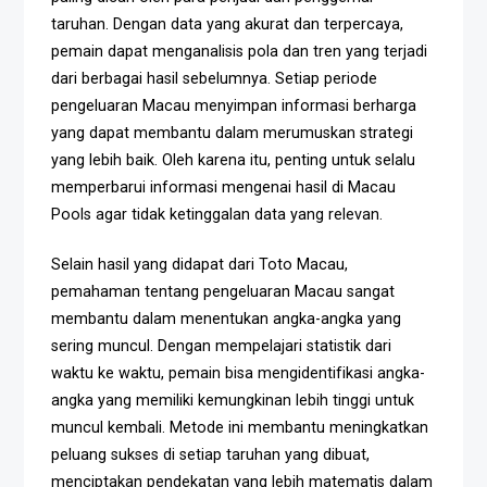
taruhan. Dengan data yang akurat dan terpercaya,
pemain dapat menganalisis pola dan tren yang terjadi
dari berbagai hasil sebelumnya. Setiap periode
pengeluaran Macau menyimpan informasi berharga
yang dapat membantu dalam merumuskan strategi
yang lebih baik. Oleh karena itu, penting untuk selalu
memperbarui informasi mengenai hasil di Macau
Pools agar tidak ketinggalan data yang relevan.
Selain hasil yang didapat dari Toto Macau,
pemahaman tentang pengeluaran Macau sangat
membantu dalam menentukan angka-angka yang
sering muncul. Dengan mempelajari statistik dari
waktu ke waktu, pemain bisa mengidentifikasi angka-
angka yang memiliki kemungkinan lebih tinggi untuk
muncul kembali. Metode ini membantu meningkatkan
peluang sukses di setiap taruhan yang dibuat,
menciptakan pendekatan yang lebih matematis dalam