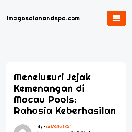
Skip
to
imagosalonandspa.com
content
Menelusuri Jejak
Kemenangan di
Macau Pools:
Rahasia Keberhasilan
By -
safASFsf231