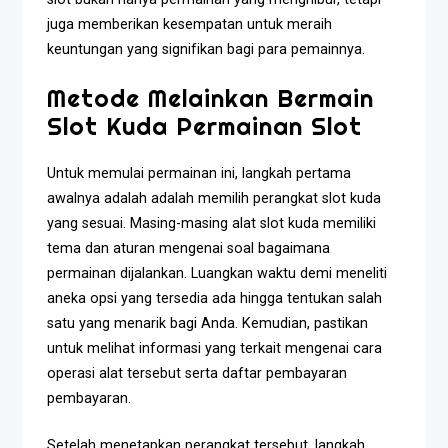
juga memberikan kesempatan untuk meraih
keuntungan yang signifikan bagi para pemainnya.
Metode Melainkan Bermain
Slot Kuda Permainan Slot
Untuk memulai permainan ini, langkah pertama
awalnya adalah adalah memilih perangkat slot kuda
yang sesuai. Masing-masing alat slot kuda memiliki
tema dan aturan mengenai soal bagaimana
permainan dijalankan. Luangkan waktu demi meneliti
aneka opsi yang tersedia ada hingga tentukan salah
satu yang menarik bagi Anda. Kemudian, pastikan
untuk melihat informasi yang terkait mengenai cara
operasi alat tersebut serta daftar pembayaran
pembayaran.
Setelah menetapkan perangkat tersebut, langkah