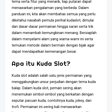
tema serta fitur yang menarik, tiap putaran dapat
menawarkan pengalaman yang berbeda. Dalam
panduan ini, kita akan membahas semua yang perlu
diketahui nasabah pemula perihal kudaslot, dimulai
dari dasar-dasar permainan hingga saran serta trik
dalam menambah kemungkinan menang. Bersiaplah
dalam menyelami alam yang warna-warni ini serta
temukan metode dalam bermain dengan bijak agar
dapat mendapatkan kemenangan besar.
Apa itu Kuda Slot?
Kuda slot adalah salah satu jenis permainan yang
menggabungkan unsur perjudian dengan tema kuda
balap. Dalam kuda slot, pemain sering akan
menemukan simbol-simbol yang berkaitan dengan
seputar pacuan kuda, contohnya kuda, jokey, dan
trofi. Permainan ini sering kali menawarkan