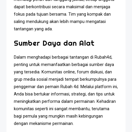
dapat berkontribusi secara maksimal dan menjaga
fokus pada tujuan bersama. Tim yang kompak dan
saling mendukung akan lebih mampu mengatasi
tantangan yang ada.
Sumber Daya dan Alat
Dalam menghadapi berbagai tantangan di Rubah4d,
penting untuk memanfaatkan berbagai sumber daya
yang tersedia. Komunitas online, forum diskusi, dan
grup media sosial menjadi tempat berkumpulnya para
penggemar dan pemain Rubah 4d. Melalui platform ini,
Anda bisa bertukar informasi, strategi, dan tips untuk
meningkatkan performa dalam permainan. Kehadiran
komunitas seperti ini sangat membantu, terutama
bagi pemula yang mungkin masih kebingungan
dengan mekanisme permainan.