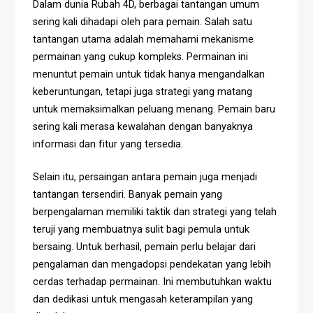
Dalam dunia Rubah 4D, berbagai tantangan umum
sering kali dihadapi oleh para pemain. Salah satu
tantangan utama adalah memahami mekanisme
permainan yang cukup kompleks. Permainan ini
menuntut pemain untuk tidak hanya mengandalkan
keberuntungan, tetapi juga strategi yang matang
untuk memaksimalkan peluang menang. Pemain baru
sering kali merasa kewalahan dengan banyaknya
informasi dan fitur yang tersedia.
Selain itu, persaingan antara pemain juga menjadi
tantangan tersendiri. Banyak pemain yang
berpengalaman memiliki taktik dan strategi yang telah
teruji yang membuatnya sulit bagi pemula untuk
bersaing. Untuk berhasil, pemain perlu belajar dari
pengalaman dan mengadopsi pendekatan yang lebih
cerdas terhadap permainan. Ini membutuhkan waktu
dan dedikasi untuk mengasah keterampilan yang