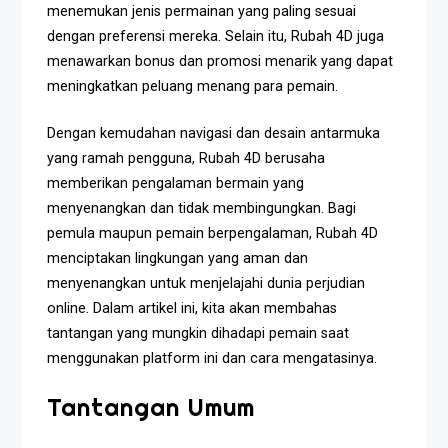
menemukan jenis permainan yang paling sesuai
dengan preferensi mereka. Selain itu, Rubah 4D juga
menawarkan bonus dan promosi menarik yang dapat
meningkatkan peluang menang para pemain.
Dengan kemudahan navigasi dan desain antarmuka
yang ramah pengguna, Rubah 4D berusaha
memberikan pengalaman bermain yang
menyenangkan dan tidak membingungkan. Bagi
pemula maupun pemain berpengalaman, Rubah 4D
menciptakan lingkungan yang aman dan
menyenangkan untuk menjelajahi dunia perjudian
online. Dalam artikel ini, kita akan membahas
tantangan yang mungkin dihadapi pemain saat
menggunakan platform ini dan cara mengatasinya.
Tantangan Umum