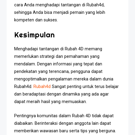
cara Anda menghadapi tantangan di Rubah4d,
sehingga Anda bisa menjadi pemain yang lebih
kompeten dan sukses.
Kesimpulan
Menghadapi tantangan di Rubah 4D memang
memerlukan strategi dan pemahaman yang
mendalam. Dengan informasi yang tepat dan
pendekatan yang terencana, pengguna dapat
mengoptimalkan pengalaman mereka dalam dunia
Rubah4d.
Rubah4d
Sangat penting untuk terus belajar
dan beradaptasi dengan dinamika yang ada agar
dapat meraih hasil yang memuaskan.
Pentingnya komunitas dalam Rubah 4D tidak dapat
diabaikan. Berinteraksi dengan anggota lain dapat
memberikan wawasan baru serta tips yang berguna.