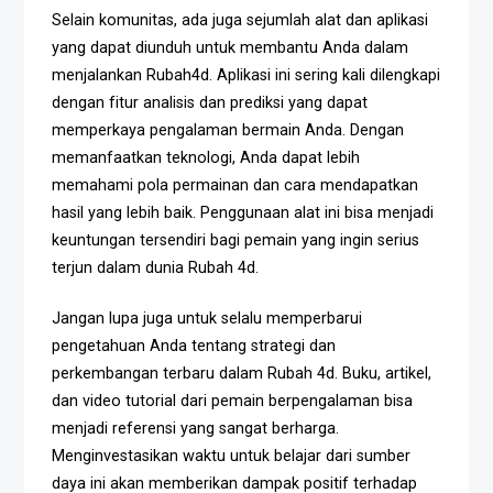
Selain komunitas, ada juga sejumlah alat dan aplikasi
yang dapat diunduh untuk membantu Anda dalam
menjalankan Rubah4d. Aplikasi ini sering kali dilengkapi
dengan fitur analisis dan prediksi yang dapat
memperkaya pengalaman bermain Anda. Dengan
memanfaatkan teknologi, Anda dapat lebih
memahami pola permainan dan cara mendapatkan
hasil yang lebih baik. Penggunaan alat ini bisa menjadi
keuntungan tersendiri bagi pemain yang ingin serius
terjun dalam dunia Rubah 4d.
Jangan lupa juga untuk selalu memperbarui
pengetahuan Anda tentang strategi dan
perkembangan terbaru dalam Rubah 4d. Buku, artikel,
dan video tutorial dari pemain berpengalaman bisa
menjadi referensi yang sangat berharga.
Menginvestasikan waktu untuk belajar dari sumber
daya ini akan memberikan dampak positif terhadap