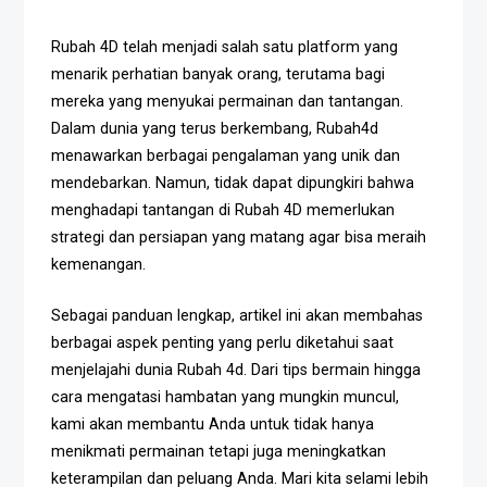
Rubah 4D telah menjadi salah satu platform yang
menarik perhatian banyak orang, terutama bagi
mereka yang menyukai permainan dan tantangan.
Dalam dunia yang terus berkembang, Rubah4d
menawarkan berbagai pengalaman yang unik dan
mendebarkan. Namun, tidak dapat dipungkiri bahwa
menghadapi tantangan di Rubah 4D memerlukan
strategi dan persiapan yang matang agar bisa meraih
kemenangan.
Sebagai panduan lengkap, artikel ini akan membahas
berbagai aspek penting yang perlu diketahui saat
menjelajahi dunia Rubah 4d. Dari tips bermain hingga
cara mengatasi hambatan yang mungkin muncul,
kami akan membantu Anda untuk tidak hanya
menikmati permainan tetapi juga meningkatkan
keterampilan dan peluang Anda. Mari kita selami lebih