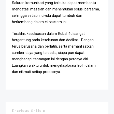
Saluran komunikasi yang terbuka dapat membantu
mengatasi masalah dan menemukan solusi bersama,
sehingga setiap individu dapat tumbuh dan
berkembang dalam ekosistem ini.
Terakhir, kesuksesan dalam Rubah4d sangat
bergantung pada ketekunan dan dedikasi. Dengan
terus berusaha dan berlatih, serta memanfaatkan
sumber daya yang tersedia, siapa pun dapat
menghadapi tantangan ini dengan percaya diri.
Luangkan waktu untuk mengeksplorasi lebih dalam
dan nikmati setiap prosesnya.
Previous Article