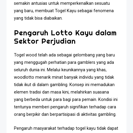
semakin antusias untuk memperkenalkan sesuatu
yang baru, membuat Togel Kayu sebagai fenomena
yang tidak bisa diabaikan.
Pengaruh Lotto Kayu dalam
Sektor Perjudian
Togel wood telah ada sebagai gelombang yang baru
yang menggugah perhatian para gamblers yang ada
seluruh dunia ini. Melalui keunikannya yang khas,
woodlotto menarik minat banyak individu yang tidak
tidak ikut di dalam gambling. Konsep ini memadukan
elemen tradisi dan masa kini, melahirkan suasana
yang berbeda untuk para bagi para pemain. Kondisi ini
tentunya memberi pengaruh signifikan terhadap cara
orang berpikir dan berpartisipasi di aktivitas gambling.
Pengaruh masyarakat terhadap togel kayu tidak dapat