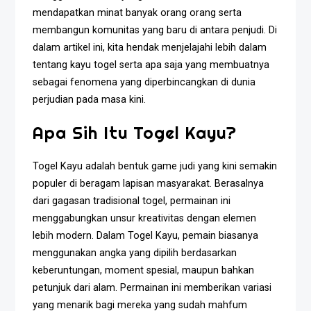
mendapatkan minat banyak orang orang serta
membangun komunitas yang baru di antara penjudi. Di
dalam artikel ini, kita hendak menjelajahi lebih dalam
tentang kayu togel serta apa saja yang membuatnya
sebagai fenomena yang diperbincangkan di dunia
perjudian pada masa kini.
Apa Sih Itu Togel Kayu?
Togel Kayu adalah bentuk game judi yang kini semakin
populer di beragam lapisan masyarakat. Berasalnya
dari gagasan tradisional togel, permainan ini
menggabungkan unsur kreativitas dengan elemen
lebih modern. Dalam Togel Kayu, pemain biasanya
menggunakan angka yang dipilih berdasarkan
keberuntungan, moment spesial, maupun bahkan
petunjuk dari alam. Permainan ini memberikan variasi
yang menarik bagi mereka yang sudah mahfum