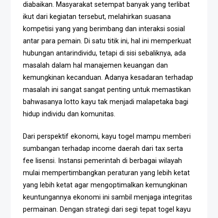
diabaikan. Masyarakat setempat banyak yang terlibat
ikut dari kegiatan tersebut, melahirkan suasana
kompetisi yang yang berimbang dan interaksi sosial
antar para pemain. Di satu titik ini, hal ini memperkuat
hubungan antarindividu, tetapi di sisi sebaliknya, ada
masalah dalam hal manajemen keuangan dan
kemungkinan kecanduan. Adanya kesadaran terhadap
masalah ini sangat sangat penting untuk memastikan
bahwasanya lotto kayu tak menjadi malapetaka bagi
hidup individu dan komunitas.
Dari perspektif ekonomi, kayu togel mampu memberi
sumbangan terhadap income daerah dari tax serta
fee lisensi. Instansi pemerintah di berbagai wilayah
mulai mempertimbangkan peraturan yang lebih ketat
yang lebih ketat agar mengoptimalkan kemungkinan
keuntungannya ekonomi ini sambil menjaga integritas
permainan. Dengan strategi dari segi tepat togel kayu