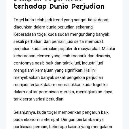
terhadap Dunia Perjudian
Togel kuda telah jadi trend yang sangat tidak dapat
diacuhkan dalam dunia perjudian sekarang.
Keberadaan togel kuda sudah mengundang banyak
sekali perhatian dari pemain judi serta membuat
perjudian kuda semakin populer di masyarakat. Melalui
keberadaan elemen yang lebih menarik dan dinamis,
contohnya nasib baik dan taktik judi, industri judi
mengalami kemajuan yang signifikan. Hal ini
menyebabkan banyak sekali pengelola perjudian
menjadi tertarik dalam memasukkan kuda togel ke
dalam daftar permainan mereka, meningkatkan daya
tarik serta variasi perjudian.
Selanjutnya, kuda togel memberikan pengaruh baik
pada ekonomi setempat. Dengan bertambahnya
partisipasi pemain, beberapa kasino yang mengalami