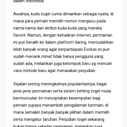
dalam Indonesia.
Awalnya, kuda togel cuma dimainkan sebagai nyata, di
mana para pemain memilih nomor mengacu pada
nama-nama dan atribut kuda-kuda yang mereka
favorit. Namun, dengan kehadiran internet, permainan
ini pun beralih ke dalam platform daring, memudahkan
lebih banyak orang agar berpartisipasi Evolusi ini pun
sudah menarik minat tidak hanya pengguna yang
sudah ada, melainkan juga kelompok baru yg mencari
cara metode baru agar merasakan perjudian.
Sejalan seiring meningkatnya popularitasnya, bagai
jenis-jenis permainan serta sistem betting togel mulai
bermunculan Ini menciptakan kesempatan bagi
pemain supaya menambah pengalaman bermain, di
mana semakin banyak banyak pilihan dalam memilih
serta mengatur taruhan. Perjudian togel sekarang
bukan hanya sekedar permainan, melainkan juga