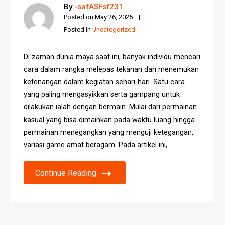
By -
safASFsf231
Posted on
May 26, 2025
Posted in
Uncategorized
Di zaman dunia maya saat ini, banyak individu mencari
cara dalam rangka melepas tekanan dan menemukan
ketenangan dalam kegiatan sehari-hari. Satu cara
yang paling mengasyikkan serta gampang untuk
dilakukan ialah dengan bermain. Mulai dari permainan
kasual yang bisa dimainkan pada waktu luang hingga
permainan menegangkan yang menguji ketegangan,
variasi game amat beragam. Pada artikel ini,
Continue Reading