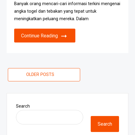
Banyak orang mencari-cari informasi terkini mengenai
angka togel dan tebakan yang tepat untuk
meningkatkan peluang mereka. Dalam
Continue Reading
Posts
OLDER POSTS
navigation
Search
Search