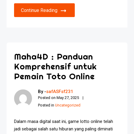
Continue Reading
Maha4D : Panduan
Komprehensif untuk
Pemain Toto Online
By -
safASFsf231
Posted on
May 27, 2025
Posted in
Uncategorized
Dalam masa digital saat ini, game lotto online telah
jadi sebagai salah satu hiburan yang paling diminati