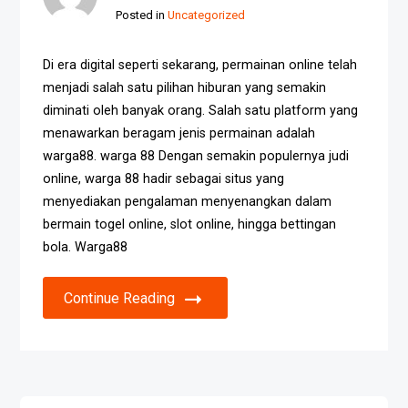
Posted in
Uncategorized
Di era digital seperti sekarang, permainan online telah
menjadi salah satu pilihan hiburan yang semakin
diminati oleh banyak orang. Salah satu platform yang
menawarkan beragam jenis permainan adalah
warga88. warga 88 Dengan semakin populernya judi
online, warga 88 hadir sebagai situs yang
menyediakan pengalaman menyenangkan dalam
bermain togel online, slot online, hingga bettingan
bola. Warga88
Continue Reading