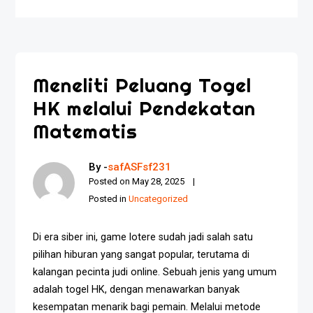
Meneliti Peluang Togel
HK melalui Pendekatan
Matematis
By -
safASFsf231
Posted on
May 28, 2025
Posted in
Uncategorized
Di era siber ini, game lotere sudah jadi salah satu
pilihan hiburan yang sangat popular, terutama di
kalangan pecinta judi online. Sebuah jenis yang umum
adalah togel HK, dengan menawarkan banyak
kesempatan menarik bagi pemain. Melalui metode