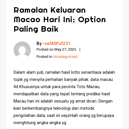
Ramalan Keluaran
Macao Hari Ini: Option
Paling Baik
By -
safASFsf231
Posted on
May 27, 2025
Posted in
Uncategorized
Dalam alam judi, ramalan hasil lotto senantiasa adalah
topik yg menyita perhatian banyak pihak. data macau
4d Khususnya untuk para pecinta Toto Macau,
mendapatkan data yang tepat tentang prediksi hasil
Macau hari ini adalah sesuatu yg amat dicari. Dengan
kian berkembangnya teknologi dan metode
pengolahan data, saat ini sejumlah orang yg berupaya
menghitung angka-angka yg