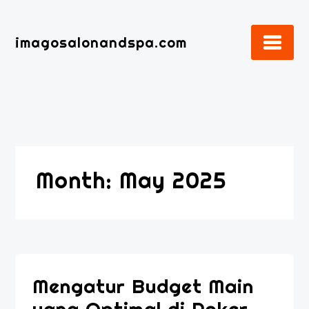
Skip
to
imagosalonandspa.com
content
Month:
May 2025
Mengatur Budget Main
yang Optimal di Poker