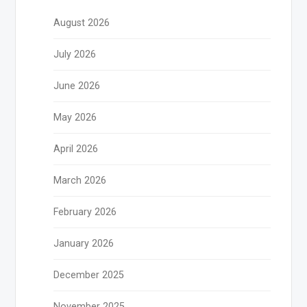
August 2026
July 2026
June 2026
May 2026
April 2026
March 2026
February 2026
January 2026
December 2025
November 2025