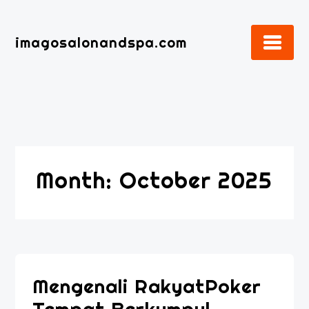
Skip
to
imagosalonandspa.com
content
Month:
October 2025
Mengenali RakyatPoker
Tempat Berkumpul