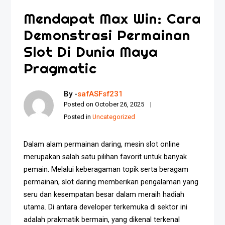
Mendapat Max Win: Cara
Demonstrasi Permainan
Slot Di Dunia Maya
Pragmatic
By -
safASFsf231
Posted on
October 26, 2025
Posted in
Uncategorized
Dalam alam permainan daring, mesin slot online
merupakan salah satu pilihan favorit untuk banyak
pemain. Melalui keberagaman topik serta beragam
permainan, slot daring memberikan pengalaman yang
seru dan kesempatan besar dalam meraih hadiah
utama. Di antara developer terkemuka di sektor ini
adalah prakmatik bermain, yang dikenal terkenal