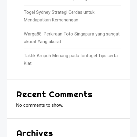
Togel Sydney Strategi Cerdas untuk
Mendapatkan Kemenangan
Warga88: Perkiraan Toto Singapura yang sangat
akurat Yang akurat
Taktik Ampuh Menang pada Iontogel Tips serta
Kiat
Recent Comments
No comments to show.
Archives