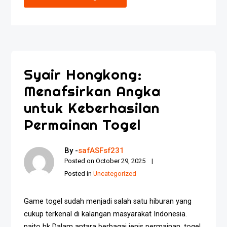
Syair Hongkong:
Menafsirkan Angka
untuk Keberhasilan
Permainan Togel
By -
safASFsf231
Posted on
October 29, 2025
Posted in
Uncategorized
Game togel sudah menjadi salah satu hiburan yang
cukup terkenal di kalangan masyarakat Indonesia.
paito hk Dalam antara berbagai jenis permainan, togel