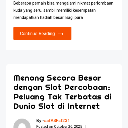
Beberapa pemain bisa mengalami nikmat perlombaan
kuda yang seru, sambil memiliki kesempatan
mendapatkan hadiah besar. Bagi para
Continue Reading
Menang Secara Besar
dengan Slot Percobaan:
Peluang Tak Terbatas di
Dunia Slot di Internet
By -
safASFsf231
Posted on
October 26, 2025